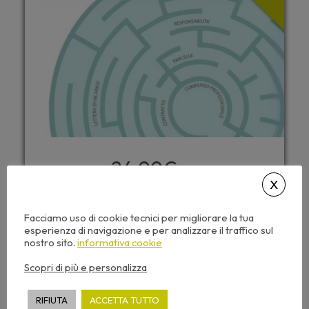
24,00
€
+ IVA
NON PRENOTABILE
Facciamo uso di cookie tecnici per migliorare la tua
esperienza di navigazione e per analizzare il traffico sul
nostro sito.
informativa cookie
Questo seminario include:
Scopri di più e personalizza
Caricamento automatico dei CFP
Accesso da tutti i dispositivi
RIFIUTA
ACCETTA TUTTO