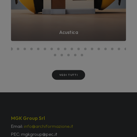
Acustica
VEDI TUTTI
MGK Group Srl
Email:
info@archiformazione.it
PEC: mgkgroup@pec.it