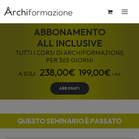
ABBONAMENTO
ALL INCLUSIVE
TUTTI I CORSI DI ARCHIFORMAZIONE
PER 365 GIORNI
199,00
€
+ IVA
ABBONATI
QUESTO SEMINARIO È PASSATO