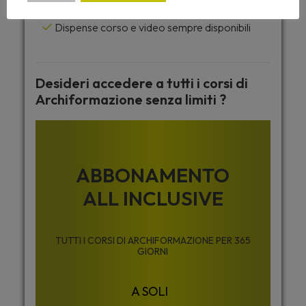
Attestato di partecipazione
Dispense corso e video sempre disponibili
Desideri accedere a tutti i corsi di
Archiformazione senza limiti ?
ABBONAMENTO
ALL INCLUSIVE
TUTTI I CORSI DI ARCHIFORMAZIONE PER 365
GIORNI