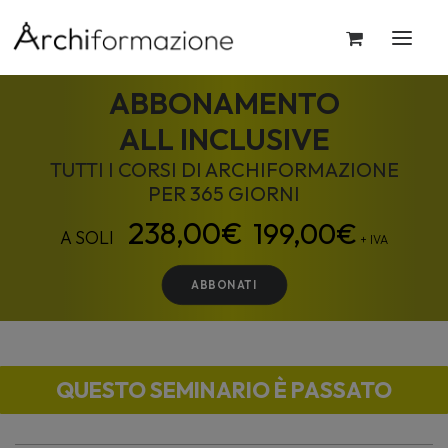
ABBONAMENTO
ALL INCLUSIVE
TUTTI I CORSI DI ARCHIFORMAZIONE
PER 365 GIORNI
199,00
€
+ IVA
ABBONATI
QUESTO SEMINARIO È PASSATO