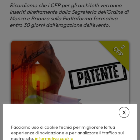
Ricordiamo che i CFP per gli architetti verranno
inseriti direttamente dalla Segreteria dell’Ordine di
Monza e Brianza sulla Piattaforma formativa
entro 30 giorni dall’erogazione dell’evento.
2
CFP
Facciamo uso di cookie tecnici per migliorare la tua
24,00
€
esperienza di navigazione e per analizzare il traffico sul
+ IVA
nostro sito.
informativa cookie