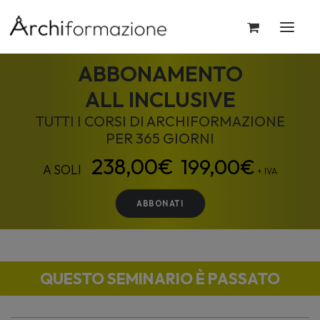
ABBONAMENTO
ALL INCLUSIVE
TUTTI I CORSI DI ARCHIFORMAZIONE
PER 365 GIORNI
199,00
€
+ IVA
ABBONATI
QUESTO SEMINARIO È PASSATO