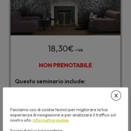
18,30
€
+ IVA
NON PRENOTABILE
Questo seminario include:
Caricamento automatico dei CFP
Accesso da tutti i dispositivi
Facciamo uso di cookie tecnici per migliorare la tua
Attestato di partecipazione
esperienza di navigazione e per analizzare il traffico sul
Dispense corso e video sempre disponibili
nostro sito.
informativa cookie
Scopri di più e personalizza