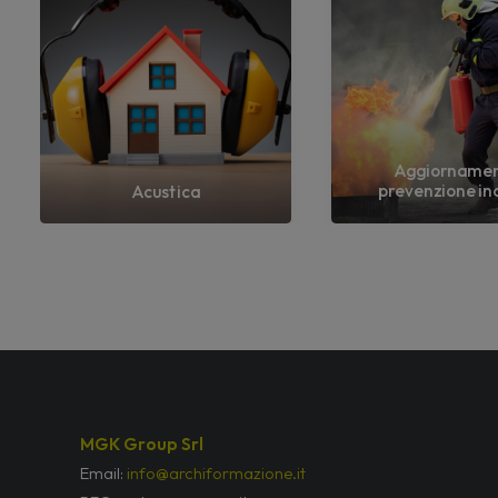
Aggiorname
prevenzione in
Acustica
MGK Group Srl
Email:
info@archiformazione.it