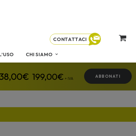
CONTATTACI
L’USO
CHI SIAMO
199,00
€
ABBONATI
+ IVA