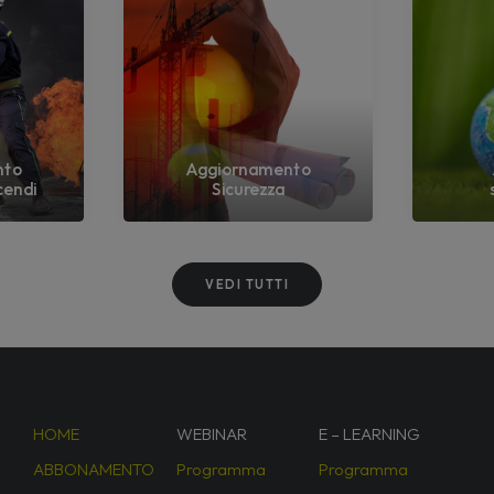
nto
Aggiornamento
cendi
Sicurezza
VEDI TUTTI
HOME
WEBINAR
E – LEARNING
ABBONAMENTO
Programma
Programma