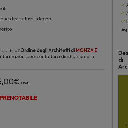
A
ali
A
ione di strutture in legno
D
merico
disp
iscritti all’
Ordine degli Architetti di
MONZA E
Des
informazioni puoi contattarci direttamente in
di
Arc
5,00
€
+ IVA
PRENOTABILE
T