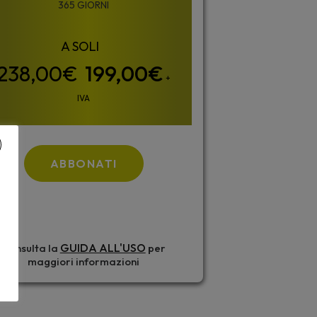
365 GIORNI
199,00
€
+
IVA
ABBONATI
GUIDA ALL'USO
Consulta la
per
maggiori informazioni