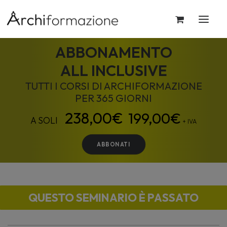
ABBONAMENTO
ALL INCLUSIVE
TUTTI I CORSI DI ARCHIFORMAZIONE
PER 365 GIORNI
199,00
€
+ IVA
ABBONATI
QUESTO SEMINARIO È PASSATO