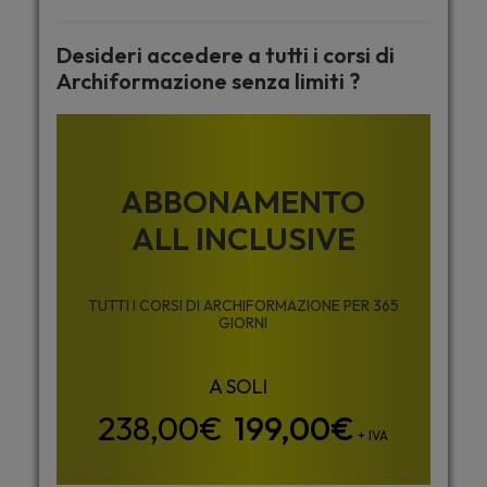
Desideri accedere a tutti i corsi di
Archiformazione senza limiti ?
ABBONAMENTO
ALL INCLUSIVE
TUTTI I CORSI DI ARCHIFORMAZIONE PER 365
GIORNI
199,00
€
+ IVA