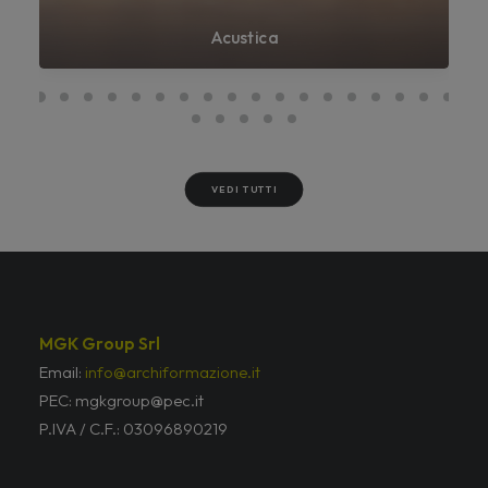
Acustica
VEDI TUTTI
MGK Group Srl
Email:
info@archiformazione.it
PEC: mgkgroup@pec.it
P.IVA / C.F.: 03096890219