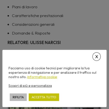
Piani di lavoro
Caratteristiche prestazionali
Considerazioni generali
Domande & Risposte
RELATORE
:
ULISSE NARCISI
Questo seminario è
GRATUITO
per gli iscritti
all’
Ordine degli Architetti di MONZA e BRIANZA
.
Per le modalità e maggiori informazioni puoi
contattarci direttamente in Live-Chat.
Facciamo uso di cookie tecnici per migliorare la tua
esperienza di navigazione e per analizzare il traffico sul
nostro sito.
informativa cookie
3
CFP
Scopri di più e personalizza
RIFIUTA
ACCETTA TUTTO