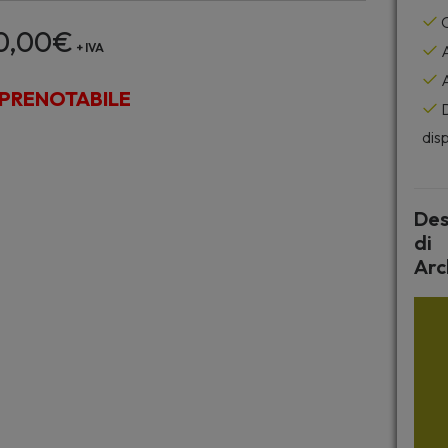
C
0,00
€
+ IVA
A
A
PRENOTABILE
D
disp
Des
di
Arc