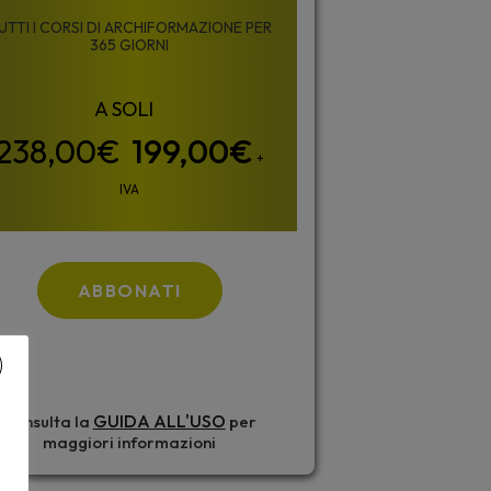
UTTI I CORSI DI ARCHIFORMAZIONE PER
365 GIORNI
199,00
€
+
IVA
ABBONATI
GUIDA ALL'USO
Consulta la
per
maggiori informazioni