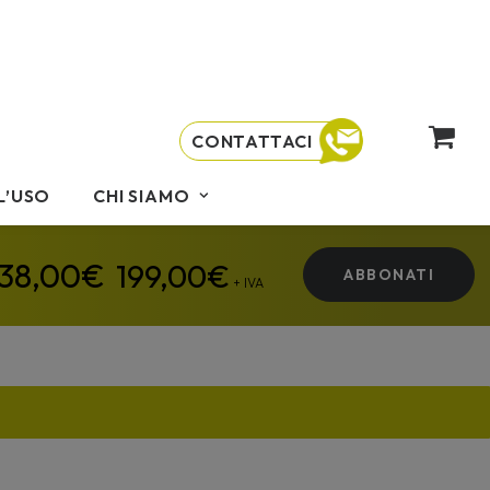
CONTATTACI
L’USO
CHI SIAMO
199,00
€
ABBONATI
+ IVA