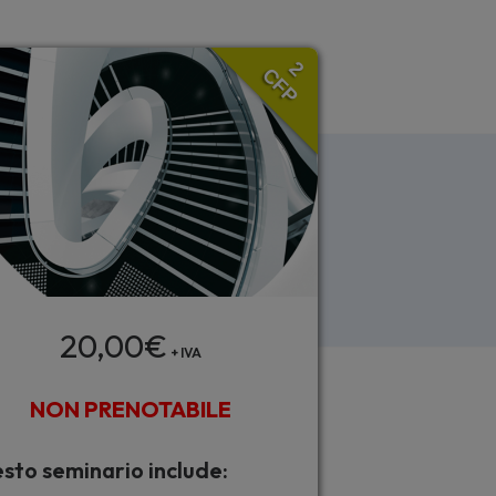
2
CFP
20,00
€
+ IVA
NON PRENOTABILE
sto seminario include: