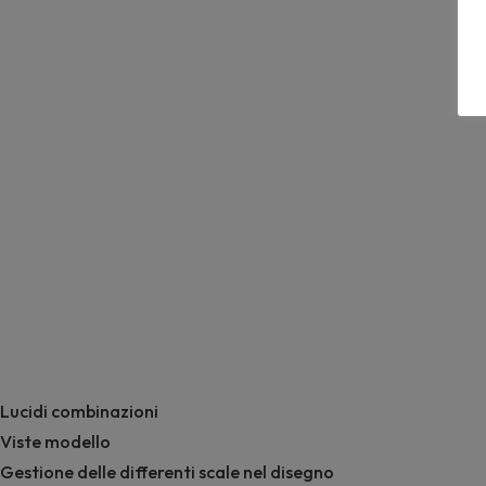
Lucidi combinazioni
Viste modello
Gestione delle differenti scale nel disegno