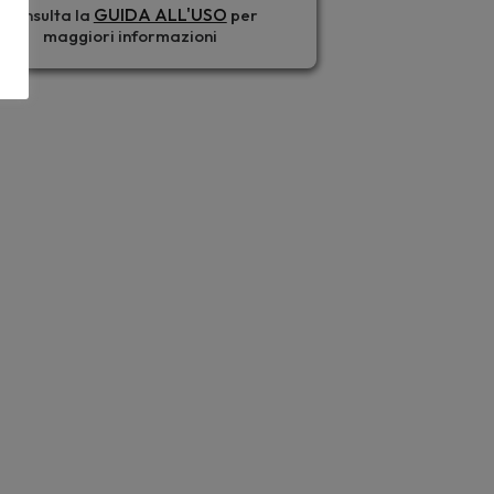
GUIDA ALL'USO
Consulta la
per
maggiori informazioni