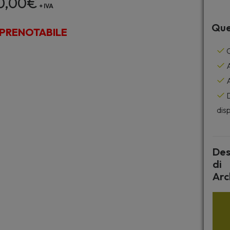
0,00
€
+ IVA
Que
PRENOTABILE
C
A
A
D
disp
Des
di
Arc