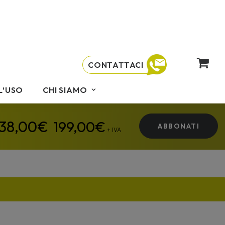
CONTATTACI
L’USO
CHI SIAMO
199,00
€
ABBONATI
+ IVA