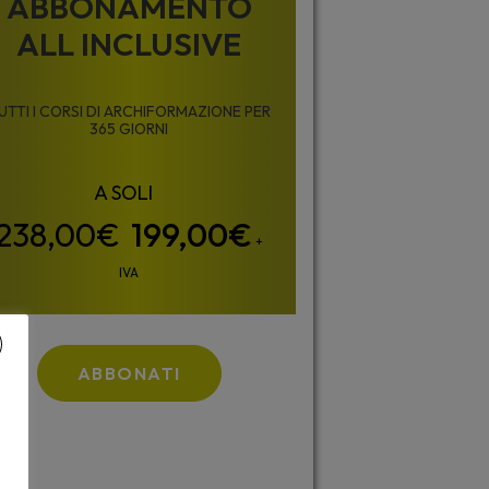
ABBONAMENTO
ALL INCLUSIVE
UTTI I CORSI DI ARCHIFORMAZIONE PER
365 GIORNI
199,00
€
+
IVA
ABBONATI