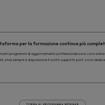
piattaforma per la formazione continua più comple
à. I nostri programmi di aggiornamento professionale sono corsi online 
ati, e hai sempre a disposizione il nostro supporto post-corso dedica
TORNA AL PROGRAMMA WEBINAR