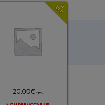
2
CFP
20,00
€
+ IVA
NON PRENOTABILE