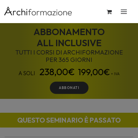
ABBONAMENTO
ALL INCLUSIVE
TUTTI I CORSI DI ARCHIFORMAZIONE
PER 365 GIORNI
199,00
€
+ IVA
ABBONATI
QUESTO SEMINARIO È PASSATO