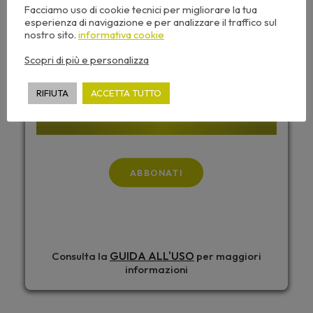
Facciamo uso di cookie tecnici per migliorare la tua
TUTTI I CORSI DI ARCHIFORMAZIONE PER 365
esperienza di navigazione e per analizzare il traffico sul
GIORNI
nostro sito.
informativa cookie
Scopri di più e personalizza
199,00
€
RIFIUTA
ACCETTA TUTTO
+ IVA
ABBONATI
GUIDA ALL'USO
Consulta la
per maggiori
informazioni