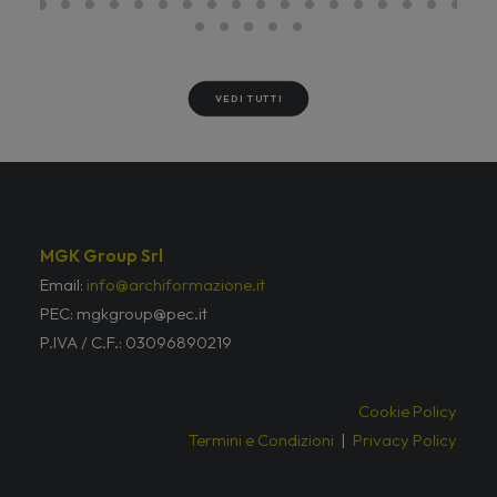
VEDI TUTTI
MGK Group Srl
Email:
info@archiformazione.it
PEC: mgkgroup@pec.it
P.IVA / C.F.: 03096890219
Cookie Policy
Termini e Condizioni
|
Privacy Policy