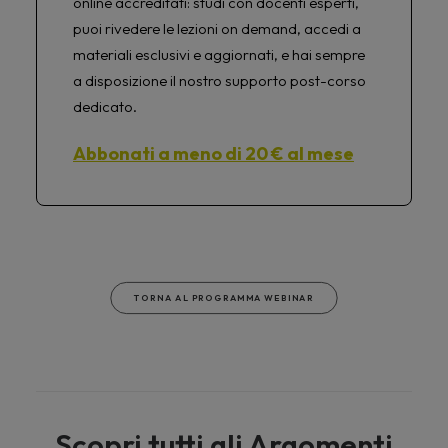
online accreditati: studi con docenti esperti,
puoi rivedere le lezioni on demand, accedi a
materiali esclusivi e aggiornati, e hai sempre
a disposizione il nostro supporto post-corso
dedicato.
Abbonati a meno di 20 € al mese
TORNA AL PROGRAMMA WEBINAR
Scopri tutti gli Argomenti