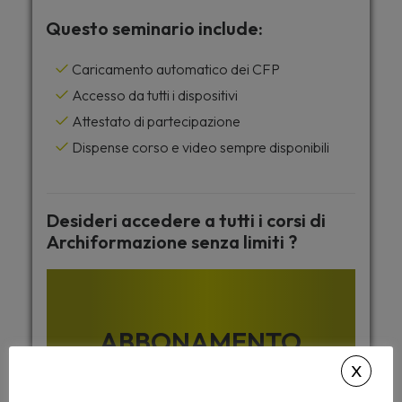
Questo seminario include:
Caricamento automatico dei CFP
Accesso da tutti i dispositivi
Attestato di partecipazione
Dispense corso e video sempre disponibili
Desideri accedere a tutti i corsi di
Archiformazione senza limiti ?
ABBONAMENTO
ALL INCLUSIVE