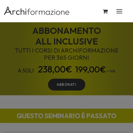
ABBONAMENTO
ALL INCLUSIVE
TUTTI I CORSI DI ARCHIFORMAZIONE
PER 365 GIORNI
199,00
€
+ IVA
ABBONATI
QUESTO SEMINARIO È PASSATO