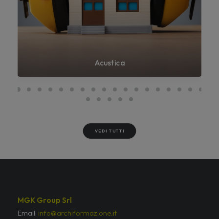
Acustica
VEDI TUTTI
MGK Group Srl
Email:
info@archiformazione.it