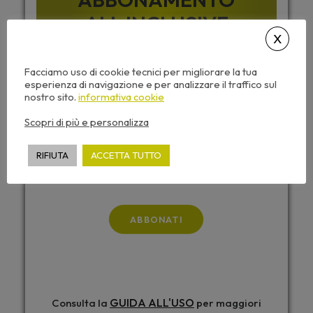
ALL INCLUSIVE
TUTTI I CORSI DI ARCHIFORMAZIONE PER 365
Facciamo uso di cookie tecnici per migliorare la tua
GIORNI
esperienza di navigazione e per analizzare il traffico sul
nostro sito.
informativa cookie
Scopri di più e personalizza
199,00
€
+ IVA
RIFIUTA
ACCETTA TUTTO
ABBONATI
GUIDA ALL'USO
Consulta la
per maggiori