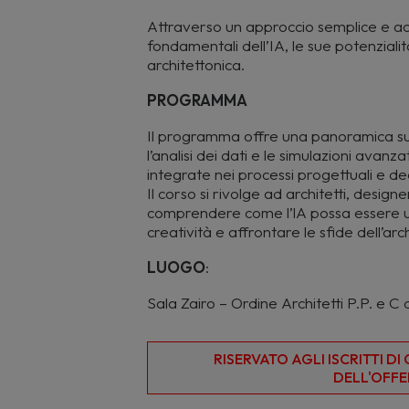
Attraverso un approccio semplice e acce
fondamentali dell’IA, le sue potenzialit
architettonica.
PROGRAMMA
Il programma offre una panoramica su 
l’analisi dei dati e le simulazioni av
integrate nei processi progettuali e dec
Il corso si rivolge ad architetti, designe
comprendere come l’lA possa essere util
creatività e affrontare le sfide dell’
LUOGO
:
Sala Zairo – Ordine Architetti P.P. e
RISERVATO AGLI ISCRITTI D
DELL'OFFE