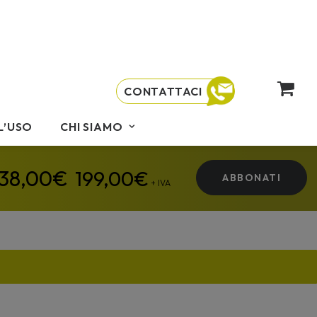
CONTATTACI
L’USO
CHI SIAMO
199,00
€
ABBONATI
+ IVA