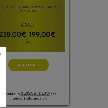
UTTI I CORSI DI ARCHIFORMAZIONE PER
365 GIORNI
199,00
€
+
IVA
ABBONATI
GUIDA ALL'USO
Consulta la
per
maggiori informazioni