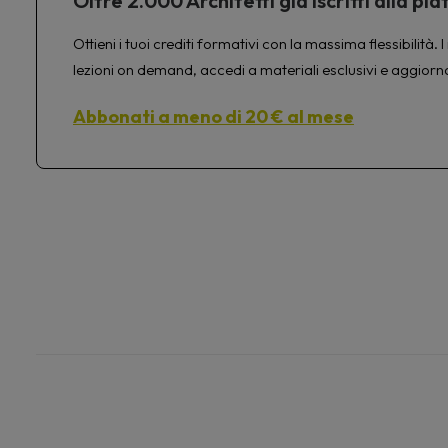
Oltre 2.000 Architetti già iscritti alla 
Ottieni i tuoi crediti formativi con la massima flessibilit
lezioni on demand, accedi a materiali esclusivi e aggiorn
Abbonati a meno di 20 € al mese