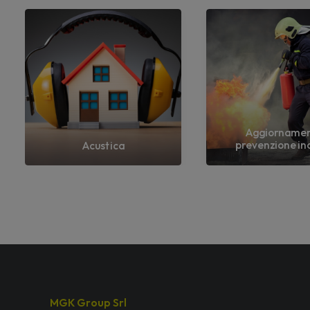
Aggiorname
prevenzione in
Acustica
MGK Group Srl