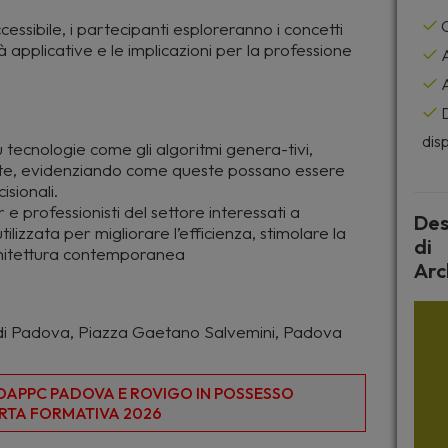
C
ssibile, i partecipanti esploreranno i concetti
à applicative e le implicazioni per la professione
A
A
D
disp
tecnologie come gli algoritmi genera-tivi,
anzate, evidenziando come queste possano essere
isionali.
r e professionisti del settore interessati a
Des
izzata per migliorare l’efficienza, stimolare la
di
architettura contemporanea
Arc
 C di Padova, Piazza Gaetano Salvemini, Padova
I OAPPC PADOVA E ROVIGO IN POSSESSO
RTA FORMATIVA 2026