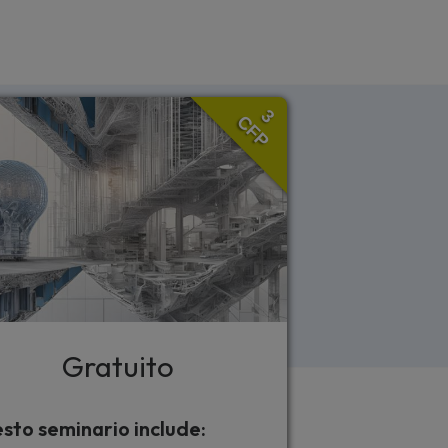
3
CFP
Gratuito
sto seminario include: