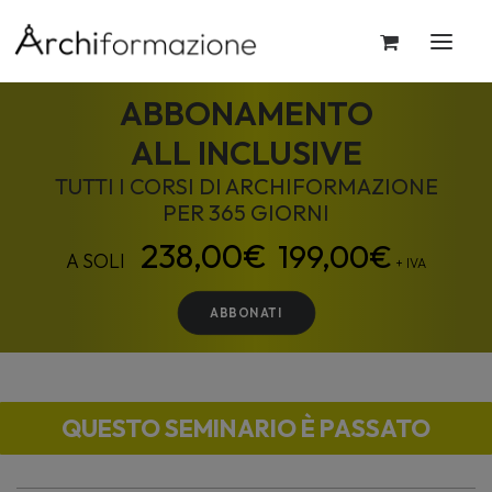
ABBONAMENTO
ALL INCLUSIVE
TUTTI I CORSI DI ARCHIFORMAZIONE
PER 365 GIORNI
199,00
€
+ IVA
ABBONATI
QUESTO SEMINARIO È PASSATO