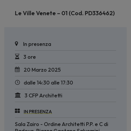
Le Ville Venete – 01 (Cod. PD336462)
In presenza
3 ore
20 Marzo 2025
dalle 14:30 alle 17:30
3 CFP Architetti
IN PRESENZA
Sala Zairo - Ordine Architetti P.P. e C di
Padova, Piazza Gaetano Salvemini,