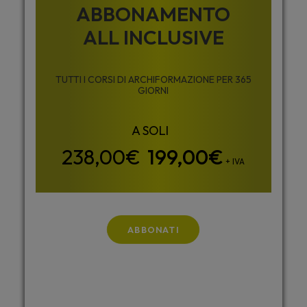
ABBONAMENTO
ALL INCLUSIVE
TUTTI I CORSI DI ARCHIFORMAZIONE PER 365
GIORNI
199,00
€
+ IVA
ABBONATI