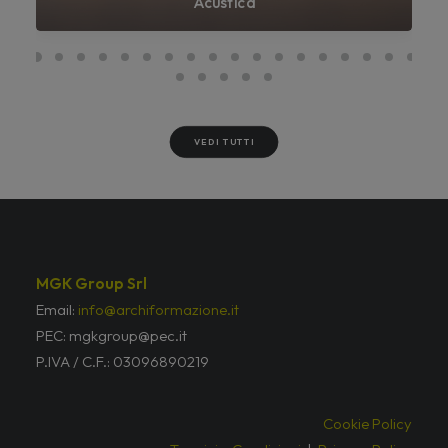
Acustica
VEDI TUTTI
MGK Group Srl
Email:
info@archiformazione.it
PEC: mgkgroup@pec.it
P.IVA / C.F.: 03096890219
Cookie Policy