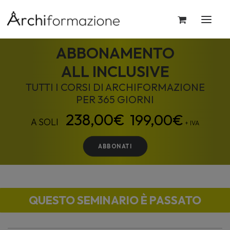
ABBONAMENTO
ALL INCLUSIVE
TUTTI I CORSI DI ARCHIFORMAZIONE
PER 365 GIORNI
199,00
€
+ IVA
ABBONATI
QUESTO SEMINARIO È PASSATO