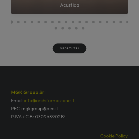
Acustica
VEDI TUTTI
MGK Group Srl
Email:
info@archiformazione.it
PEC: mgkgroup@pec.it
P.IVA / C.F.: 03096890219
Cookie Policy