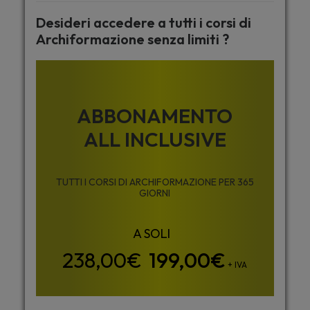
Desideri accedere a tutti i corsi di
Archiformazione senza limiti ?
ABBONAMENTO
ALL INCLUSIVE
TUTTI I CORSI DI ARCHIFORMAZIONE PER 365
GIORNI
199,00
€
+ IVA