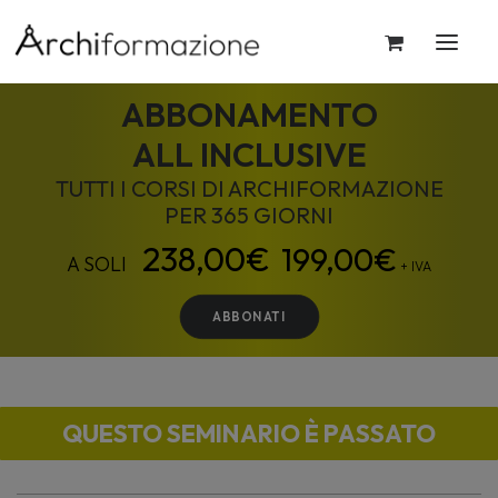
ABBONAMENTO
ALL INCLUSIVE
TUTTI I CORSI DI ARCHIFORMAZIONE
PER 365 GIORNI
199,00
€
+ IVA
ABBONATI
QUESTO SEMINARIO È PASSATO