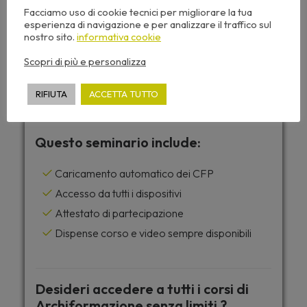
Facciamo uso di cookie tecnici per migliorare la tua
esperienza di navigazione e per analizzare il traffico sul
nostro sito.
informativa cookie
Scopri di più e personalizza
Gratuito
RIFIUTA
ACCETTA TUTTO
Questo seminario include:
Caricamento automatico dei CFP
Accesso da tutti i dispositivi
Attestato di partecipazione
Dispense corso e video sempre disponibili
Desideri accedere a tutti i corsi di
Archiformazione senza limiti ?