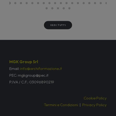
VEDI TUTTI
MGK Group Srl
Email:
info@archiformazione.it
PEC: mgkgroup@pec.it
P.IVA / C.F.: 03096890219
Cookie Policy
Termini e Condizioni
|
Privacy Policy