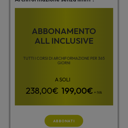
ABBONAMENTO
ALL INCLUSIVE
TUTTI I CORSI DI ARCHIFORMAZIONE PER 365
GIORNI
199,00
€
+ IVA
ABBONATI