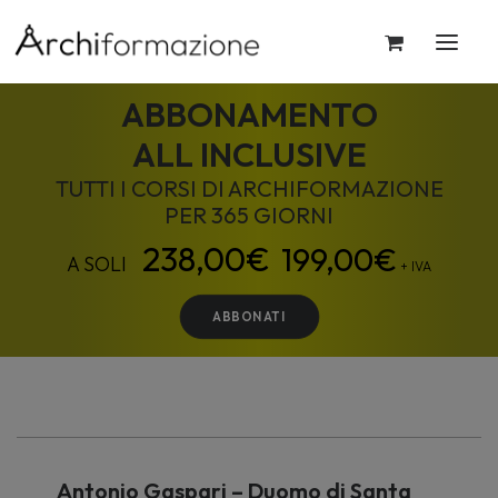
ABBONAMENTO
ALL INCLUSIVE
TUTTI I CORSI DI ARCHIFORMAZIONE
PER 365 GIORNI
199,00
€
+ IVA
ABBONATI
Antonio Gaspari – Duomo di Santa