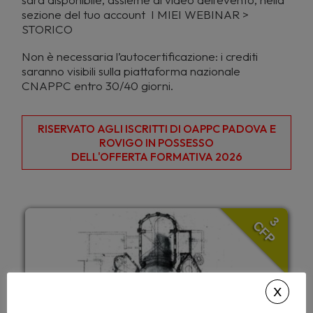
sezione del tuo account I MIEI WEBINAR >
STORICO
Non è necessaria l’autocertificazione: i crediti
saranno visibili sulla piattaforma nazionale
CNAPPC entro 30/40 giorni.
RISERVATO AGLI ISCRITTI DI OAPPC PADOVA E
ROVIGO IN POSSESSO
DELL'OFFERTA FORMATIVA 2026
3
CFP