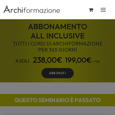
ABBONAMENTO
ALL INCLUSIVE
TUTTI I CORSI DI ARCHIFORMAZIONE
PER 365 GIORNI
199,00
€
+ IVA
ABBONATI
QUESTO SEMINARIO È PASSATO