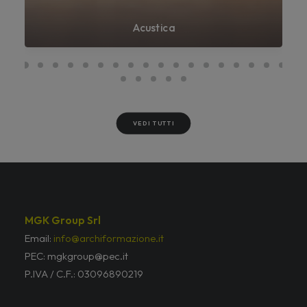
Acustica
VEDI TUTTI
MGK Group Srl
Email:
info@archiformazione.it
PEC: mgkgroup@pec.it
P.IVA / C.F.: 03096890219