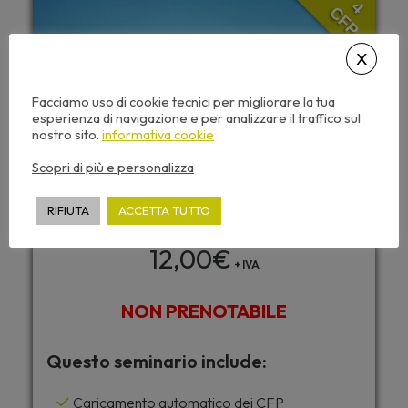
4
CFP
Facciamo uso di cookie tecnici per migliorare la tua
esperienza di navigazione e per analizzare il traffico sul
nostro sito.
informativa cookie
Scopri di più e personalizza
RIFIUTA
ACCETTA TUTTO
12,00
€
+ IVA
NON PRENOTABILE
Questo seminario include:
Caricamento automatico dei CFP