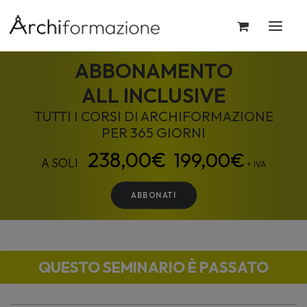
ABBONAMENTO
ALL INCLUSIVE
TUTTI I CORSI DI ARCHIFORMAZIONE
PER 365 GIORNI
199,00
€
+ IVA
ABBONATI
QUESTO SEMINARIO È PASSATO