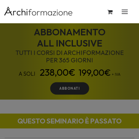
ABBONAMENTO
ALL INCLUSIVE
TUTTI I CORSI DI ARCHIFORMAZIONE
PER 365 GIORNI
199,00
€
+ IVA
ABBONATI
QUESTO SEMINARIO È PASSATO