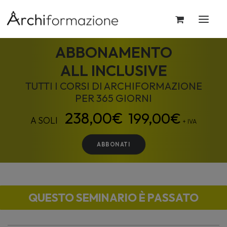
ABBONAMENTO
ALL INCLUSIVE
TUTTI I CORSI DI ARCHIFORMAZIONE
PER 365 GIORNI
199,00
€
+ IVA
ABBONATI
QUESTO SEMINARIO È PASSATO