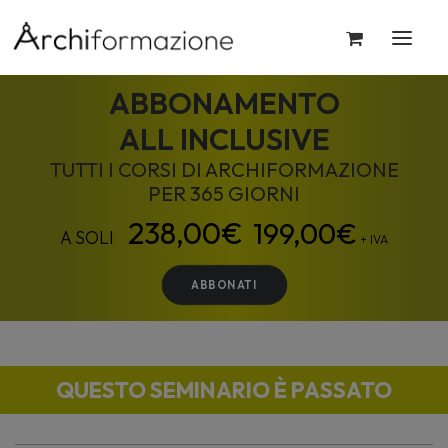
ABBONAMENTO
ALL INCLUSIVE
TUTTI I CORSI DI ARCHIFORMAZIONE
PER 365 GIORNI
199,00
€
+ IVA
ABBONATI
QUESTO SEMINARIO È PASSATO