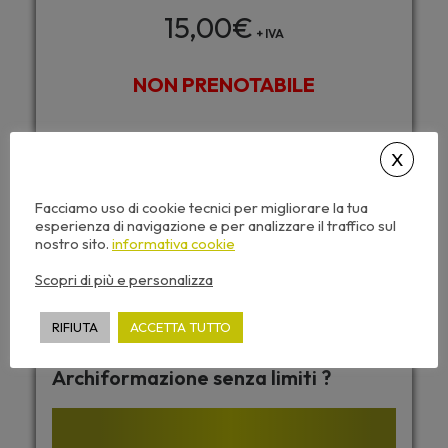
15,00
€
+ IVA
NON PRENOTABILE
Questo seminario include:
Caricamento automatico dei CFP
Facciamo uso di cookie tecnici per migliorare la tua
Accesso da tutti i dispositivi
esperienza di navigazione e per analizzare il traffico sul
Attestato di partecipazione
nostro sito.
informativa cookie
Dispense corso e video sempre disponibili
Scopri di più e personalizza
RIFIUTA
ACCETTA TUTTO
Desideri accedere a tutti i corsi di
Archiformazione senza limiti ?