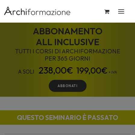
ABBONAMENTO
ALL INCLUSIVE
TUTTI I CORSI DI ARCHIFORMAZIONE
PER 365 GIORNI
199,00
€
+ IVA
ABBONATI
QUESTO SEMINARIO È PASSATO