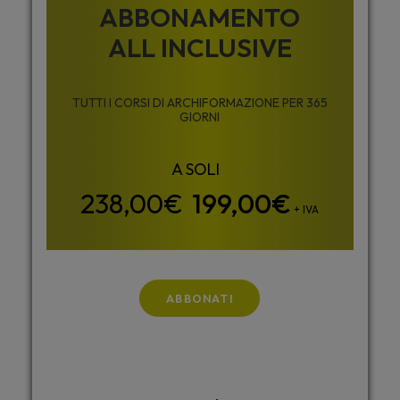
ABBONAMENTO
ALL INCLUSIVE
TUTTI I CORSI DI ARCHIFORMAZIONE PER 365
GIORNI
199,00
€
+ IVA
ABBONATI