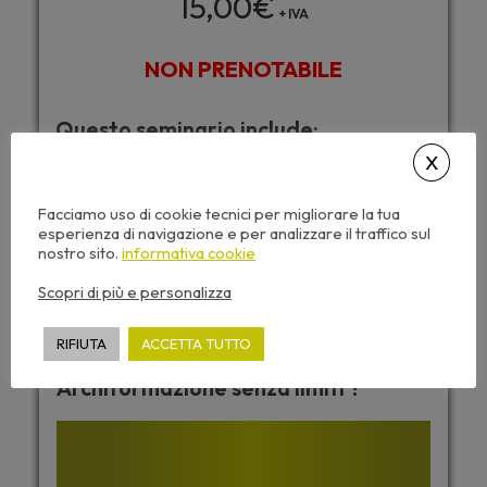
15,00
€
+ IVA
NON PRENOTABILE
Questo seminario include:
Caricamento automatico dei CFP
Accesso da tutti i dispositivi
Facciamo uso di cookie tecnici per migliorare la tua
esperienza di navigazione e per analizzare il traffico sul
Attestato di partecipazione
nostro sito.
informativa cookie
Dispense corso e video sempre disponibili
Scopri di più e personalizza
RIFIUTA
ACCETTA TUTTO
Desideri accedere a tutti i corsi di
Archiformazione senza limiti ?