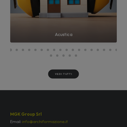
Acustica
VEDI TUTTI
MGK Group Srl
Email:
info@archiformazione.it