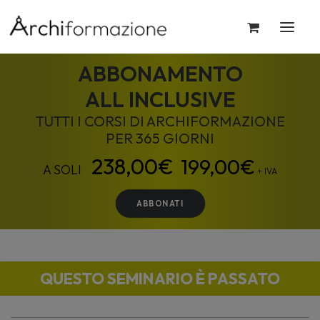
ABBONAMENTO
ALL INCLUSIVE
TUTTI I CORSI DI ARCHIFORMAZIONE
PER 365 GIORNI
199,00
€
+ IVA
ABBONATI
QUESTO SEMINARIO È PASSATO