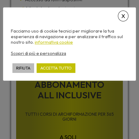
Attestato di partecipazione
Dispense corso e video sempre disponibili
Facciamo uso di cookie tecnici per migliorare la tua
esperienza di navigazione e per analizzare il traffico sul
Desideri accedere a tutti i corsi di
nostro sito.
informativa cookie
Archiformazione senza limiti ?
Scopri di più e personalizza
RIFIUTA
ACCETTA TUTTO
ABBONAMENTO
ALL INCLUSIVE
TUTTI I CORSI DI ARCHIFORMAZIONE PER 365
GIORNI