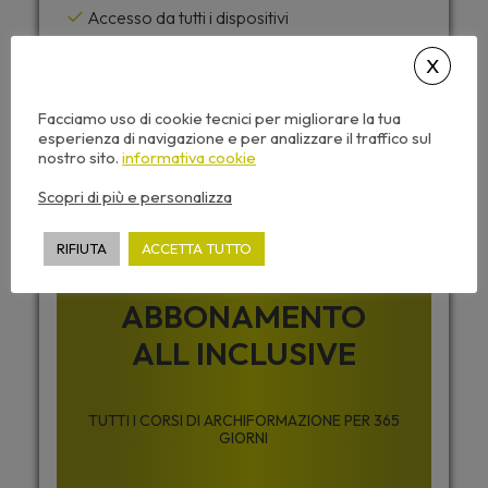
Accesso da tutti i dispositivi
Attestato di partecipazione
Dispense corso e video sempre disponibili
Facciamo uso di cookie tecnici per migliorare la tua
esperienza di navigazione e per analizzare il traffico sul
nostro sito.
informativa cookie
Desideri accedere a tutti i corsi di
Archiformazione senza limiti ?
Scopri di più e personalizza
RIFIUTA
ACCETTA TUTTO
ABBONAMENTO
ALL INCLUSIVE
TUTTI I CORSI DI ARCHIFORMAZIONE PER 365
GIORNI