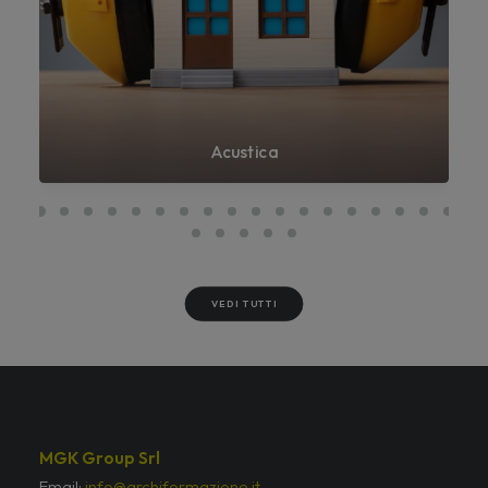
Acustica
VEDI TUTTI
MGK Group Srl
Email:
info@archiformazione.it