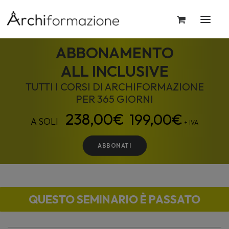
ABBONAMENTO
ALL INCLUSIVE
TUTTI I CORSI DI ARCHIFORMAZIONE
PER 365 GIORNI
199,00
€
+ IVA
ABBONATI
QUESTO SEMINARIO È PASSATO