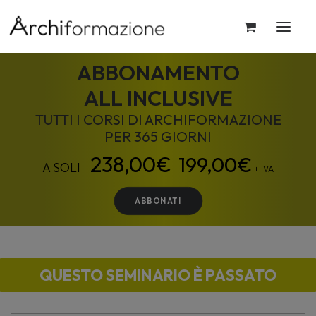
ABBONAMENTO
ALL INCLUSIVE
TUTTI I CORSI DI ARCHIFORMAZIONE
PER 365 GIORNI
199,00
€
+ IVA
ABBONATI
QUESTO SEMINARIO È PASSATO