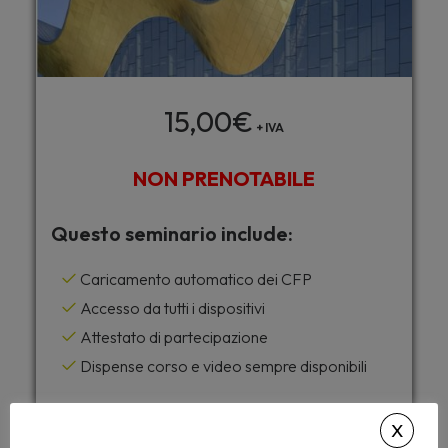
15,00
€
+ IVA
NON PRENOTABILE
Questo seminario include:
Caricamento automatico dei CFP
Accesso da tutti i dispositivi
Attestato di partecipazione
Dispense corso e video sempre disponibili
Desideri accedere a tutti i corsi di