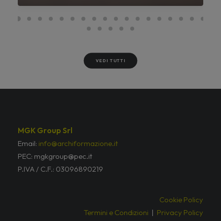
VEDI TUTTI
MGK Group Srl
Email:
info@archiformazione.it
PEC: mgkgroup@pec.it
P.IVA / C.F.: 03096890219
Cookie Policy
Termini e Condizioni
|
Privacy Policy