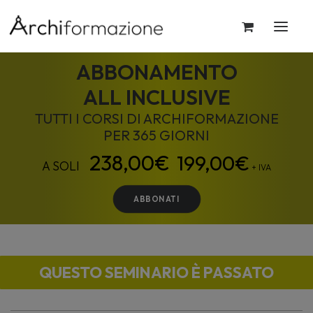
ABBONAMENTO
ALL INCLUSIVE
TUTTI I CORSI DI ARCHIFORMAZIONE
PER 365 GIORNI
199,00
€
+ IVA
ABBONATI
QUESTO SEMINARIO È PASSATO