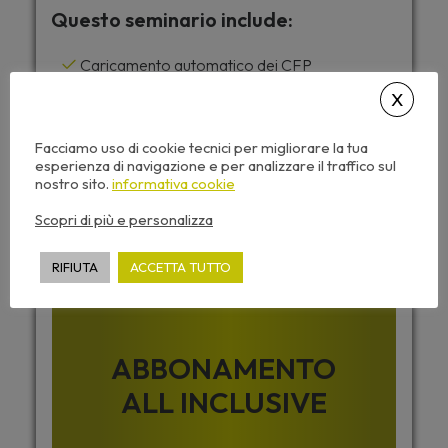
Questo seminario include:
Caricamento automatico dei CFP
Accesso da tutti i dispositivi
Attestato di partecipazione
Facciamo uso di cookie tecnici per migliorare la tua
Dispense corso e video sempre disponibili
esperienza di navigazione e per analizzare il traffico sul
nostro sito.
informativa cookie
Scopri di più e personalizza
Desideri accedere a tutti i corsi di
Archiformazione senza limiti ?
RIFIUTA
ACCETTA TUTTO
ABBONAMENTO
ALL INCLUSIVE