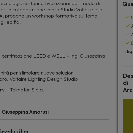
 tecnologiche stanno rivoluzionando il modo di
Que
or, in collaborazione con lo Studio Voltaire e la
.p.A, propone un workshop formativo sul tema
C
i edifici.
A
A
D
disp
le, certificazione LEED e WELL – Ing. Giuseppina
unità per stimolare nuove soluzioni
Des
aro, Voltaire Lighting Design Studio
di
Arc
ory – Telmotor S.p.a.
.
Giuseppina Amorusi
ratuito