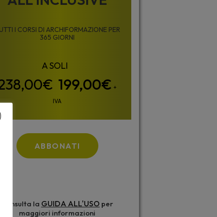
UTTI I CORSI DI ARCHIFORMAZIONE PER
365 GIORNI
199,00
€
+
IVA
ABBONATI
GUIDA ALL'USO
Consulta la
per
maggiori informazioni