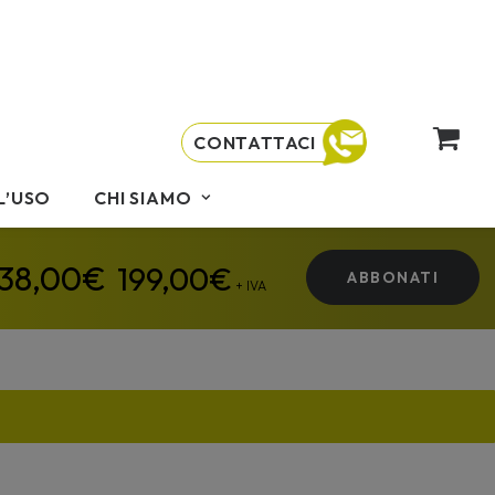
CONTATTACI
L’USO
CHI SIAMO
199,00
€
ABBONATI
+ IVA