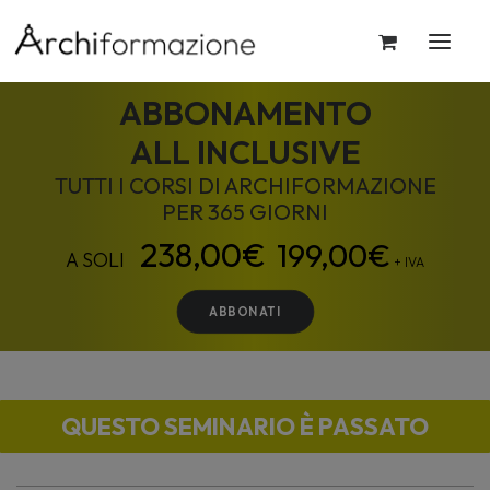
ABBONAMENTO
ALL INCLUSIVE
TUTTI I CORSI DI ARCHIFORMAZIONE
PER 365 GIORNI
199,00
€
+ IVA
ABBONATI
QUESTO SEMINARIO È PASSATO