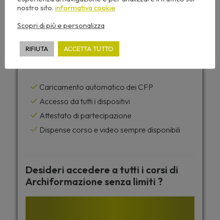
Gratuito
nostro sito.
informativa cookie
Scopri di più e personalizza
NON PRENOTABILE
RIFIUTA
ACCETTA TUTTO
Questo seminario include:
Caricamento automatico dei CFP
Accesso da tutti i dispositivi
Attestato di partecipazione
Dispense corso e video sempre disponibili
Desideri accedere a tutti i corsi di
Archiformazione senza limiti ?