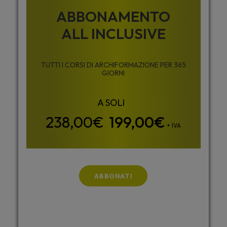
ABBONAMENTO
ALL INCLUSIVE
TUTTI I CORSI DI ARCHIFORMAZIONE PER 365
GIORNI
199,00
€
+ IVA
ABBONATI