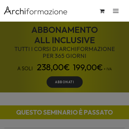
ABBONAMENTO
ALL INCLUSIVE
TUTTI I CORSI DI ARCHIFORMAZIONE
PER 365 GIORNI
199,00
€
+ IVA
ABBONATI
QUESTO SEMINARIO È PASSATO