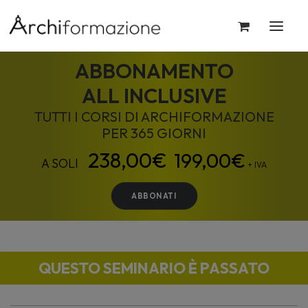
ABBONAMENTO
ALL INCLUSIVE
TUTTI I CORSI DI ARCHIFORMAZIONE
PER 365 GIORNI
199,00
€
+ IVA
ABBONATI
QUESTO SEMINARIO È PASSATO