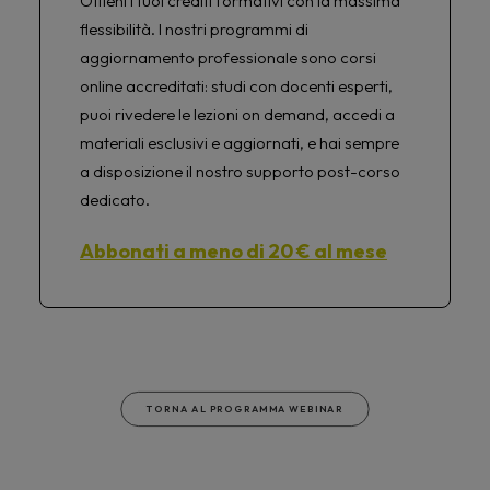
Ottieni i tuoi crediti formativi con la massima
flessibilità. I nostri programmi di
aggiornamento professionale sono corsi
online accreditati: studi con docenti esperti,
puoi rivedere le lezioni on demand, accedi a
materiali esclusivi e aggiornati, e hai sempre
a disposizione il nostro supporto post-corso
dedicato.
Abbonati a meno di 20 € al mese
TORNA AL PROGRAMMA WEBINAR