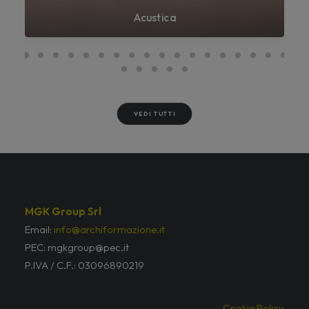
Acustica
VEDI TUTTI
MGK Group Srl
Email:
info@archiformazione.it
PEC: mgkgroup@pec.it
P.IVA / C.F.: 03096890219
Cookie Policy