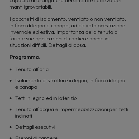
capacità di asciugatura dei sistemi e l´utilizzo dei
manti igrovariabili.
I pacchetti di isolamento, ventilato o non ventilato,
in fibra di legno e canapa, ad elevata prestazione
invernale ed estiva. Importanza della tenuta all
´aria e sue applicazioni di cantiere anche in
situazioni difficili. Dettagli di posa.
Programma
:
Tenuta all´aria
Isolamento di strutture in legno, in fibra di legno
e canapa
Tetti in legno ed in laterizio
Tenuta all´acqua e impermeabilizzazioni per tetti
inclinati
Dettagli esecutivi
Esempi di cantiere