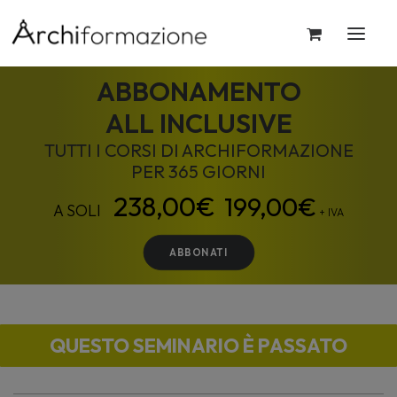
ABBONAMENTO
ALL INCLUSIVE
TUTTI I CORSI DI ARCHIFORMAZIONE
PER 365 GIORNI
199,00
€
+ IVA
ABBONATI
QUESTO SEMINARIO È PASSATO