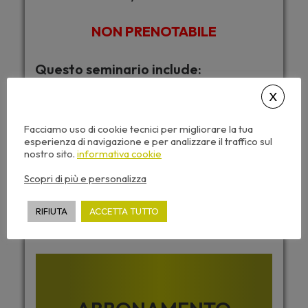
NON PRENOTABILE
Questo seminario include:
Caricamento automatico dei CFP
Accesso da tutti i dispositivi
Facciamo uso di cookie tecnici per migliorare la tua
Attestato di partecipazione
esperienza di navigazione e per analizzare il traffico sul
nostro sito.
informativa cookie
Dispense corso e video sempre disponibili
Scopri di più e personalizza
RIFIUTA
ACCETTA TUTTO
Desideri accedere a tutti i corsi di
Archiformazione senza limiti ?