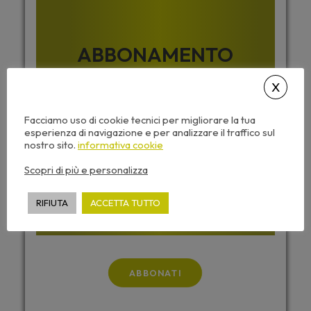
ABBONAMENTO
ALL INCLUSIVE
Facciamo uso di cookie tecnici per migliorare la tua
TUTTI I CORSI DI ARCHIFORMAZIONE PER 365
GIORNI
esperienza di navigazione e per analizzare il traffico sul
nostro sito.
informativa cookie
Scopri di più e personalizza
199,00
€
RIFIUTA
ACCETTA TUTTO
+ IVA
ABBONATI