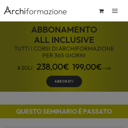
ABBONAMENTO
ALL INCLUSIVE
TUTTI I CORSI DI ARCHIFORMAZIONE
PER 365 GIORNI
199,00
€
+ IVA
ABBONATI
QUESTO SEMINARIO È PASSATO