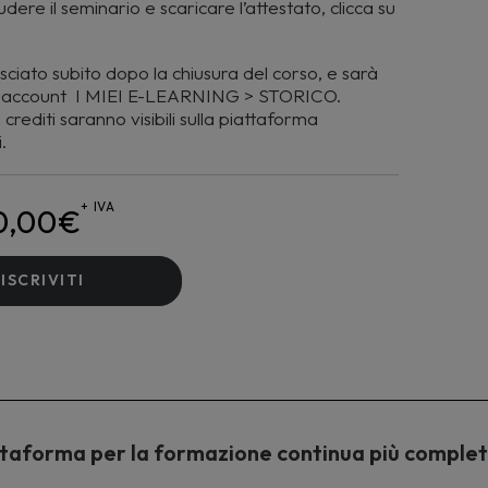
dere il seminario e scaricare l’attestato, clicca su
asciato subito dopo la chiusura del corso, e sarà
tuo account I MIEI E-LEARNING > STORICO.
crediti saranno visibili sulla piattaforma
.
+ IVA
0,00
€
ISCRIVITI
piattaforma per la formazione continua più comple