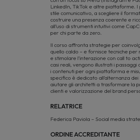
LinkedIn, TikTok e altre piattaforme. I
stile comunicativo, a scegliere il format
costruire una presenza coerente e rico
all’uso di strumenti intuitivi come Cap
per chi parte da zero.
Il corso affronta strategie per coinvol
quello caldo – e fornisce tecniche pe
e stimolare l’interazione con call to ac
casi reali, vengono illustrati i passagg
i contenuti per ogni piattaforma e misu
specifico è dedicato all’alternanza dei 
aiutare gli architetti a trasformare la
clienti e valorizzazione del brand pers
RELATRICE
Federica Paviola – Social media strate
ORDINE ACCREDITANTE