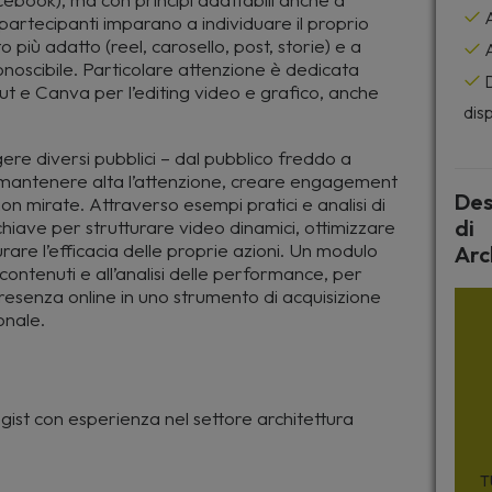
A
 partecipanti imparano a individuare il proprio
o più adatto (reel, carosello, post, storie) e a
A
noscibile. Particolare attenzione è dedicata
D
Cut e Canva per l’editing video e grafico, anche
disp
gere diversi pubblici – dal pubblico freddo a
r mantenere alta l’attenzione, creare engagement
Des
tion mirate. Attraverso esempi pratici e analisi di
di
i chiave per strutturare video dinamici, ottimizzare
rare l’efficacia delle proprie azioni. Un modulo
Arc
contenuti e all’analisi delle performance, per
 presenza online in uno strumento di acquisizione
onale.
gist con esperienza nel settore architettura
T