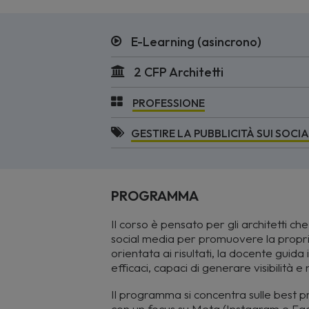
E-Learning (asincrono)
2 CFP Architetti
PROFESSIONE
GESTIRE LA PUBBLICITÀ SUI SOCI
PROGRAMMA
Il corso è pensato per gli architetti ch
social media per promuovere la propri
orientata ai risultati, la docente guida 
efficaci, capaci di generare visibilità 
Il programma si concentra sulle best pr
con un focus su Meta (Instagram e Fac