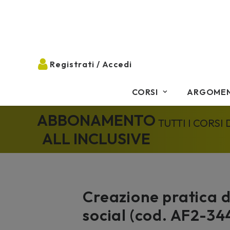
CORSI
ARGOMEN
ABBONAMENTO
TUTTI I CORSI
ALL INCLUSIVE
Creazione pratica d
social (cod. AF2-34