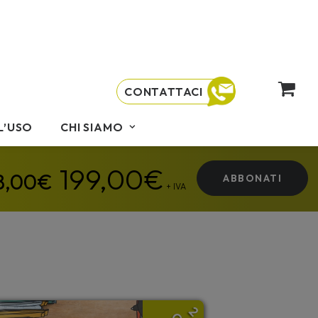
CONTATTACI
L’USO
CHI SIAMO
199,00
€
ABBONATI
+ IVA
2