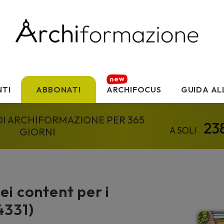
TI
ABBONATI
ARCHIFOCUS
GUIDA AL
 DI ARCHIFORMAZIONE PER 365
GIORNI
ei content per i
4331)