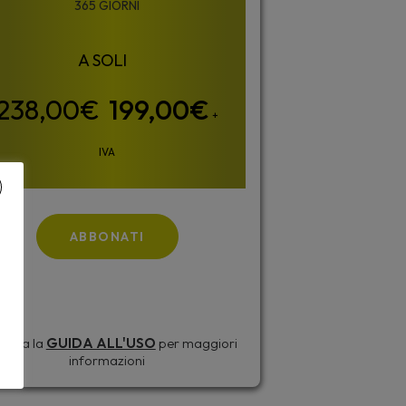
365 GIORNI
199,00
€
+
IVA
ABBONATI
sulta la
GUIDA ALL'USO
per maggiori
informazioni