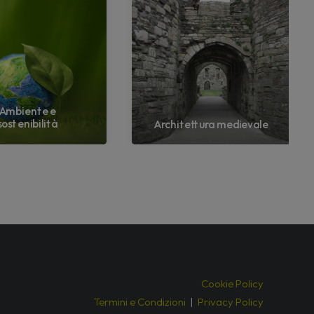
Ambiente e
sostenibilità
Architettura medievale
Cookie Policy
Termini e Condizioni
|
Privacy Policy