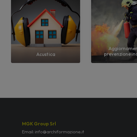
Aggiorname
prevenzione in
Acustica
MGK Group Srl
Email: info@archiformazione.it