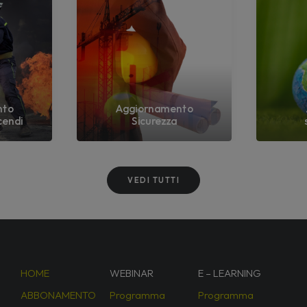
nto
Aggiornamento
cendi
Sicurezza
VEDI TUTTI
HOME
WEBINAR
E – LEARNING
ABBONAMENTO
Programma
Programma