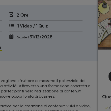
2 Ore
1 Video / 1 Quiz
31/12/2028
Scade il
AL
e vogliono sfruttare al massimo il potenziale dei
a attività. Attraverso una formazione concreta e
i partecipanti nella realizzazione di contenuti
e nuove opportunità di business.
Que
actice per la creazione di contenuti visivi e video,
C
ebook), ma con principi adattabili anche a