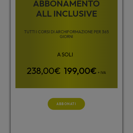
ABBONAMENTO
ALL INCLUSIVE
TUTTI I CORSI DI ARCHIFORMAZIONE PER 365
GIORNI
199,00
€
+ IVA
ABBONATI