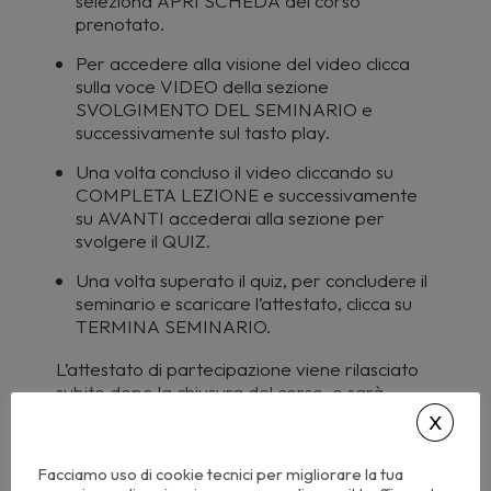
seleziona APRI SCHEDA del corso
prenotato.
Per accedere alla visione del video clicca
sulla voce VIDEO della sezione
SVOLGIMENTO DEL SEMINARIO e
successivamente sul tasto play.
Una volta concluso il video cliccando su
COMPLETA LEZIONE e successivamente
su AVANTI accederai alla sezione per
svolgere il QUIZ.
Una volta superato il quiz, per concludere il
seminario e scaricare l’attestato, clicca su
TERMINA SEMINARIO.
L’attestato di partecipazione viene rilasciato
subito dopo la chiusura del corso, e sarà
anche disponibile nella sezione del tuo
account I MIEI E-LEARNING > STORICO.
Non è necessaria l’autocertificazione: i crediti
Facciamo uso di cookie tecnici per migliorare la tua
saranno visibili sulla piattaforma nazionale