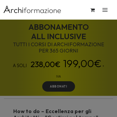
ABBONAMENTO
ALL INCLUSIVE
TUTTI I CORSI DI ARCHIFORMAZIONE
PER 365 GIORNI
199,00
€
+
IVA
ABBONATI
How to do – Eccellenza per gli