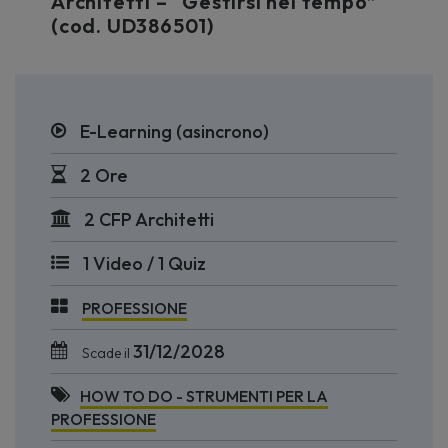
Architetti – “Gestirsi nel tempo”
(cod. UD386501)
E-Learning (asincrono)
2 Ore
2 CFP Architetti
1 Video / 1 Quiz
PROFESSIONE
31/12/2028
Scade il
HOW TO DO - STRUMENTI PER LA
PROFESSIONE