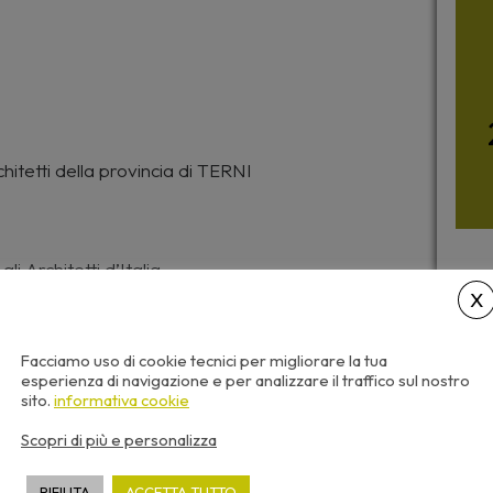
hitetti della provincia di TERNI
li Architetti d’Italia
Facciamo uso di cookie tecnici per migliorare la tua
otati in qualsiasi momento, senza vincoli di orario
esperienza di navigazione e per analizzare il traffico sul nostro
adenza, indicata nella scheda del seminario sotto
sito.
informativa cookie
Con
Scopri di più e personalizza
percorso: I MIEI E-LEARNING> PRENOTAZIONI e
prenotato.
RIFIUTA
ACCETTA TUTTO