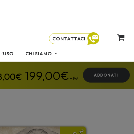
CONTATTACI
L’USO
CHI SIAMO
199,00
€
ABBONATI
+ IVA
2