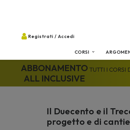
CORSI
ARGOMEN
ABBONAMENTO
TUTTI I CORSI
ALL INCLUSIVE
Il Duecento e il Trec
progetto e di canti