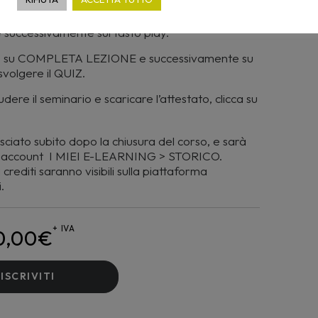
clicca sulla voce VIDEO della sezione
cessivamente sul tasto play.
ando su COMPLETA LEZIONE e successivamente su
volgere il QUIZ.
dere il seminario e scaricare l’attestato, clicca su
asciato subito dopo la chiusura del corso, e sarà
tuo account I MIEI E-LEARNING > STORICO.
crediti saranno visibili sulla piattaforma
.
+ IVA
0,00
€
ISCRIVITI