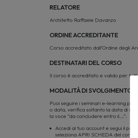
RELATORE
Architetto Raffaele Davanzo
ORDINE ACCREDITANTE
Corso accreditato dall’Ordine degli Arc
DESTINATARI DEL CORSO
Il
corso è accreditato e valido per tutti g
MODALITÀ DI SVOLGIMENTO
Puoi seguire i seminari e-learning pren
o data, verifica soltanto la data di sc
la voce “da concludere entro il….”.
Accedi al tuo account e segui il 
seleziona APRI SCHEDA del corso 