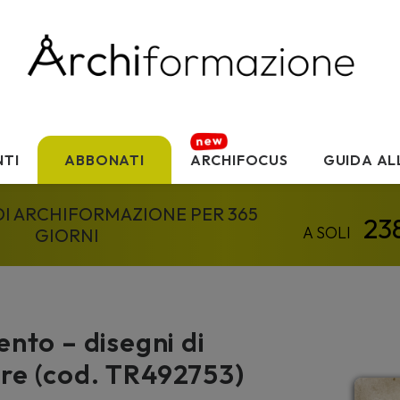
TI
ABBONATI
ARCHIFOCUS
GUIDA AL
 DI ARCHIFORMAZIONE PER 365
GIORNI
ento – disegni di
ere (cod. TR492753)