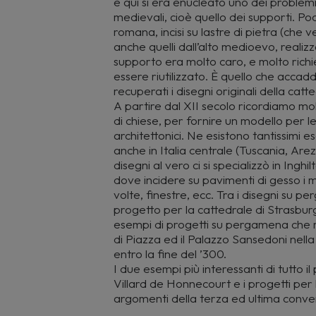
e qui si era enucleato uno dei problemi 
medievali, cioè quello dei supporti. Pochi
romana, incisi su lastre di pietra (che
anche quelli dall’alto medioevo, reali
supporto era molto caro, e molto richi
essere riutilizzato. È quello che accadd
recuperati i disegni originali della catte
A partire dal XII secolo ricordiamo molt
di chiese, per fornire un modello per l
architettonici. Ne esistono tantissimi 
anche in Italia centrale (Tuscania, Are
disegni al vero ci si specializzò in Ingh
dove incidere su pavimenti di gesso i mò
volte, finestre, ecc. Tra i disegni su 
progetto per la cattedrale di Strasburgo
esempi di progetti su pergamena che 
di Piazza ed il Palazzo Sansedoni nella s
entro la fine del ’300.
I due esempi più interessanti di tutto il
Villard de Honnecourt e i progetti per
argomenti della terza ed ultima conve