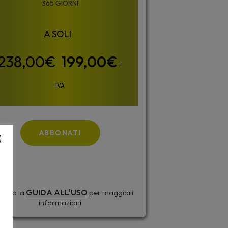
365 GIORNI
199,00
€
+
IVA
ABBONATI
sulta la
GUIDA ALL'USO
per maggiori
informazioni