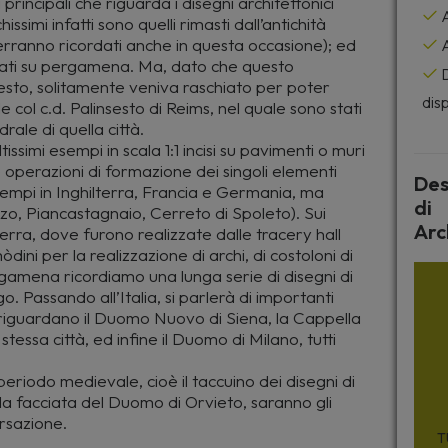
principali che riguarda i disegni architettonici
A
ssimi infatti sono quelli rimasti dall’antichità
 verranno ricordati anche in questa occasione); ed
A
zzati su pergamena. Ma, dato che questo
D
esto, solitamente veniva raschiato per poter
disp
e col c.d. Palinsesto di Reims, nel quale sono stati
drale di quella città.
issimi esempi in scala 1:1 incisi su pavimenti o muri
e operazioni di formazione dei singoli elementi
Des
esempi in Inghilterra, Francia e Germania, ma
di
zzo, Piancastagnaio, Cerreto di Spoleto). Sui
Arc
ilterra, dove furono realizzate dalle tracery hall
dini per la realizzazione di archi, di costoloni di
pergamena ricordiamo una lunga serie di disegni di
. Passando all’Italia, si parlerà di importanti
riguardano il Duomo Nuovo di Siena, la Cappella
tessa città, ed infine il Duomo di Milano, tutti
 periodo medievale, cioè il taccuino dei disegni di
 la facciata del Duomo di Orvieto, saranno gli
rsazione.
T