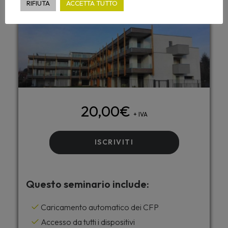
RIFIUTA
ACCETTA TUTTO
20,00
€
+ IVA
ISCRIVITI
Questo seminario include:
Caricamento automatico dei CFP
Accesso da tutti i dispositivi