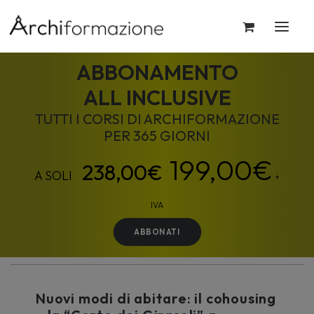
ABBONAMENTO
ALL INCLUSIVE
TUTTI I CORSI DI ARCHIFORMAZIONE
PER 365 GIORNI
199,00
€
+
IVA
ABBONATI
Nuovi modi di abitare: il cohousing