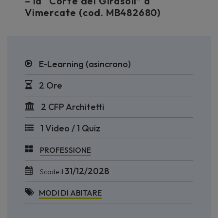
– la “Corte dei Girasoli” a
Vimercate (cod. MB482680)
E-Learning (asincrono)
2 Ore
2 CFP Architetti
1 Video / 1 Quiz
PROFESSIONE
31/12/2028
Scade il
MODI DI ABITARE