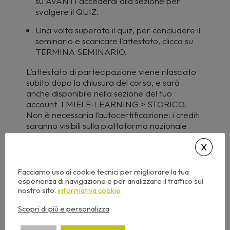
su AVANTI accederai alla sezione per
svolgere il QUIZ.
Una volta superato il quiz, per concludere il
seminario e scaricare l’attestato, clicca su
TERMINA SEMINARIO.
L’attestato di partecipazione viene rilasciato
subito dopo la chiusura del corso, e sarà
anche disponibile nella sezione del tuo
account I MIEI E-LEARNING > STORICO.
Non è necessaria l’autocertificazione: i crediti
saranno visibili sulla piattaforma nazionale
CNAPPC entro 30/40 giorni.
Facciamo uso di cookie tecnici per migliorare la tua
esperienza di navigazione e per analizzare il traffico sul
nostro sito.
informativa cookie
2
CFP
Scopri di più e personalizza