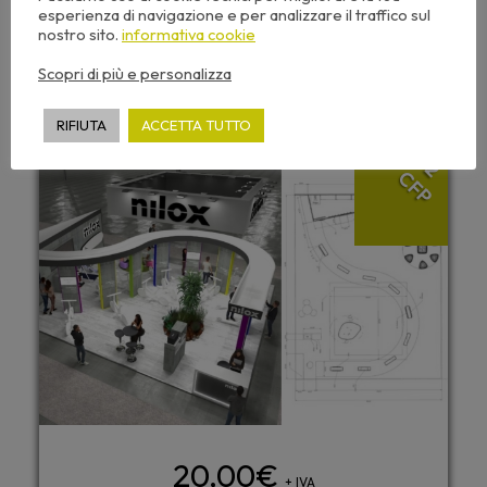
esperienza di navigazione e per analizzare il traffico sul
saranno visibili sulla piattaforma nazionale
nostro sito.
informativa cookie
CNAPPC entro 30/40 giorni.
Scopri di più e personalizza
RIFIUTA
ACCETTA TUTTO
2
CFP
20,00
€
+ IVA