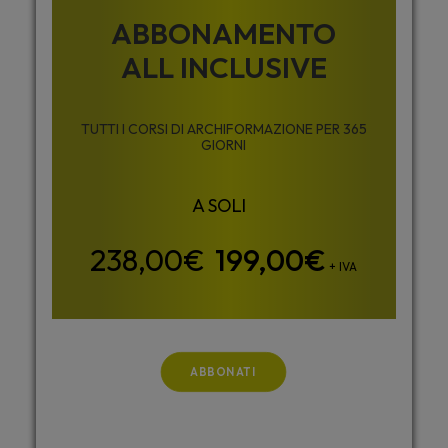
ABBONAMENTO
ALL INCLUSIVE
TUTTI I CORSI DI ARCHIFORMAZIONE PER 365
GIORNI
199,00
€
+ IVA
ABBONATI