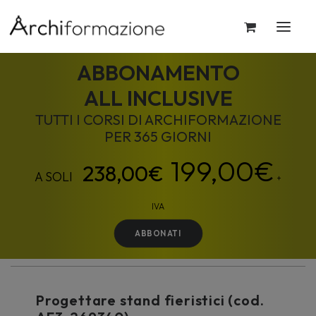
ABBONAMENTO
ALL INCLUSIVE
TUTTI I CORSI DI ARCHIFORMAZIONE
PER 365 GIORNI
199,00
€
+
IVA
ABBONATI
Progettare stand fieristici (cod.