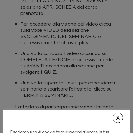
MIEI E-LEARNING> PRENOTAZIONI e
seleziona APRI SCHEDA del corso
prenotato.
Per accedere alla visione del video clicca
sulla voce VIDEO della sezione
SVOLGIMENTO DEL SEMINARIO e
successivamente sul tasto play.
Una volta concluso il video cliccando su
COMPLETA LEZIONE e successivamente
su AVANTI accederai alla sezione per
svolgere il QUIZ.
Una volta superato il quiz, per concludere il
seminario e scaricare l’attestato, clicca su
TERMINA SEMINARIO.
L’attestato di partecipazione viene rilasciato
subito dopo la chiusura del corso, e sarà
anche disponibile nella sezione del tuo
account I MIEI E-LEARNING > STORICO.
Non è necessaria l’autocertificazione: i crediti
Facciamo uso di cookie tecnici per migliorare la tua