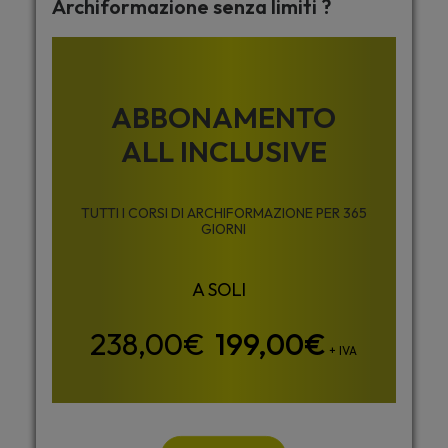
Archiformazione senza limiti ?
ABBONAMENTO
ALL INCLUSIVE
TUTTI I CORSI DI ARCHIFORMAZIONE PER 365
GIORNI
199,00
€
+ IVA