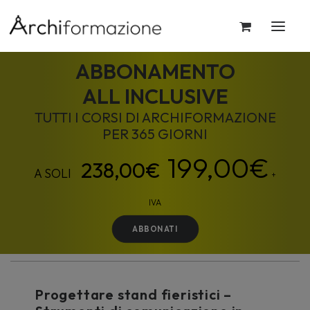
ABBONAMENTO
ALL INCLUSIVE
TUTTI I CORSI DI ARCHIFORMAZIONE
PER 365 GIORNI
199,00
€
+
IVA
ABBONATI
Progettare stand fieristici –