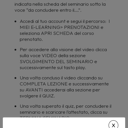
indicata nella scheda del seminario sotto la
voce “da concludere entro il….”.
Accedi al tuo account e segui il percorso: I
MIEI E-LEARNING> PRENOTAZIONI e
seleziona APRI SCHEDA del corso
prenotato.
Per accedere alla visione del video clicca
sulla voce VIDEO della sezione
SVOLGIMENTO DEL SEMINARIO e
successivamente sul tasto play.
Una volta concluso il video cliccando su
COMPLETA LEZIONE e successivamente
su AVANTI accederai alla sezione per
svolgere il QUIZ.
Una volta superato il quiz, per concludere il
seminario e scaricare l’attestato, clicca su
TERMINA SEMINARIO.