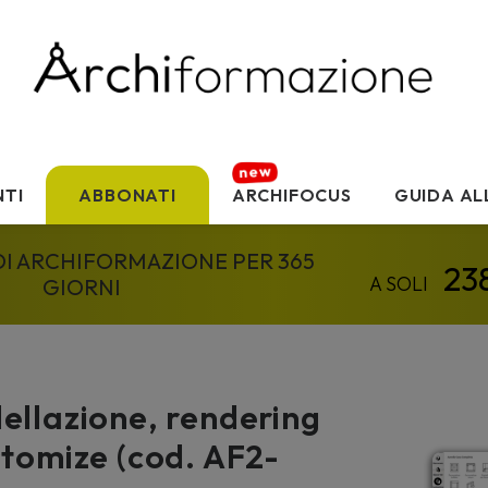
TI
ABBONATI
ARCHIFOCUS
GUIDA AL
 DI ARCHIFORMAZIONE PER 365
GIORNI
ellazione, rendering
stomize (cod. AF2-