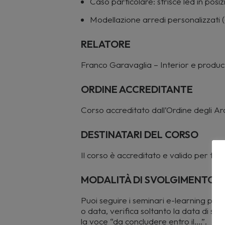
Caso particolare: strisce led in pos
Modellazione arredi personalizzati (
RELATORE
Franco Garavaglia – Interior e produc
ORDINE ACCREDITANTE
Corso accreditato dall’Ordine degli A
DESTINATARI DEL CORSO
Il
corso è accreditato e valido per tutti g
MODALITÀ DI SVOLGIMENTO
Puoi seguire i seminari e-learning pren
o data, verifica soltanto la data di sc
la voce “da concludere entro il….”.