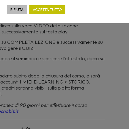
percorso: I MIEI E-LEARNING> PRENOTAZIONI e
RIFIUTA
ACCETTA TUTTO
prenotato.
clicca sulla voce VIDEO della sezione
cessivamente sul tasto play.
ando su COMPLETA LEZIONE e successivamente su
volgere il QUIZ.
dere il seminario e scaricare l’attestato, clicca su
asciato subito dopo la chiusura del corso, e sarà
tuo account I MIEI E-LEARNING > STORICO.
crediti saranno visibili sulla piattaforma
.
oranea di 90 giorni per effettuare il corso
cnobit.it
+ IVA