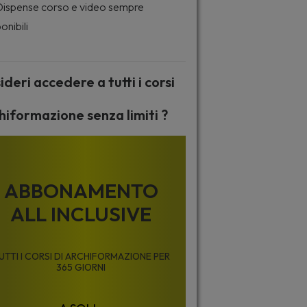
ispense corso e video sempre
onibili
ideri accedere a tutti i corsi
hiformazione senza limiti ?
ABBONAMENTO
ALL INCLUSIVE
UTTI I CORSI DI ARCHIFORMAZIONE PER
365 GIORNI