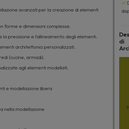
D
llazione avanzati per la creazione di elementi
disp
con forme e dimensioni complesse.
Des
e la precisione e l’allineamento degli elementi.
di
ementi architettonici personalizzati.
Arc
redi (cucine, armadi).
alizzate agli elementi modellati.
nti e modellazione libera
T
ida nella modellazione