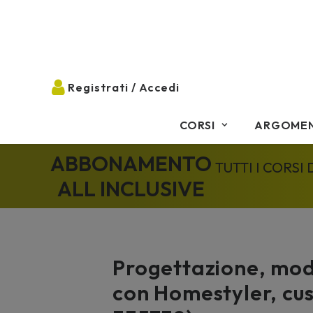
CORSI
ARGOMEN
ABBONAMENTO
TUTTI I CORSI
ALL INCLUSIVE
Progettazione, mod
con Homestyler, cu