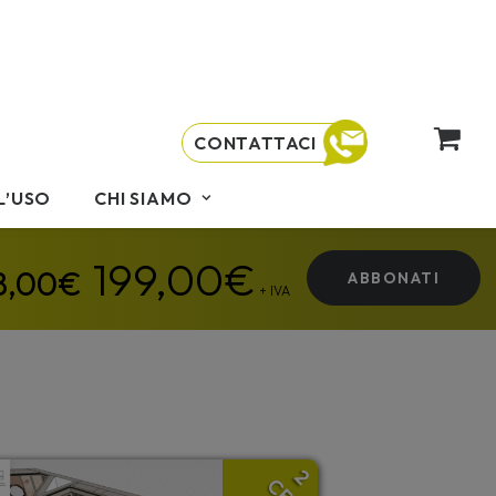
CONTATTACI
L’USO
CHI SIAMO
199,00
€
ABBONATI
+ IVA
2
CFP