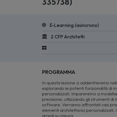
335738)
E-Learning (asincrono)
2 CFP Architetti
PROGRAMMA
In questa lezione ci addentreremo nel
esplorando le potenti funzionalità di 
personalizzati. Impareremo a modellare
precisione, utilizzando gli strumenti d
software. Verranno affrontati casi prat
elementi architettonici personalizzati. I
arredi su misura.