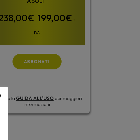
199,00
€
+
IVA
ABBONATI
sulta la
GUIDA ALL'USO
per maggiori
informazioni