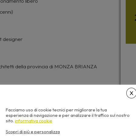
izionamento libero
cenni)
t designer
rchitetti della provincia di MONZA BRIANZA
li Architetti d’Italia
Con
Facciamo uso di cookie tecnici per migliorare la tua
esperienza di navigazione e per analizzare il traffico sul nostro
sito.
informativa cookie
otati in qualsiasi momento, senza vincoli di orario
adenza, indicata nella scheda del seminario sotto
Scopri di più e personalizza