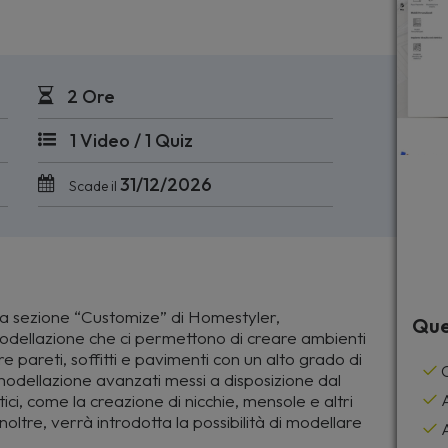
2 Ore
1 Video / 1 Quiz
31/12/2026
Scade il
la sezione “Customize” di Homestyler,
Que
modellazione che ci permettono di creare ambienti
 pareti, soffitti e pavimenti con un alto grado di
C
i modellazione avanzati messi a disposizione dal
ici, come la creazione di nicchie, mensole e altri
A
noltre, verrà introdotta la possibilità di modellare
A