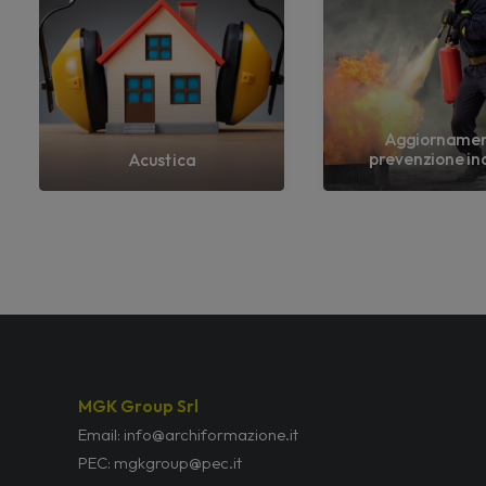
Aggiorname
prevenzione in
Acustica
MGK Group Srl
Email: info@archiformazione.it
PEC: mgkgroup@pec.it