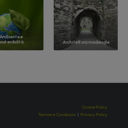
Ambiente e
sostenibilità
Architettura medievale
Cookie Policy
Termini e Condizioni
|
Privacy Policy