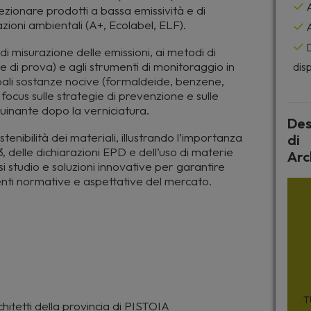
A
lezionare prodotti a bassa emissività e di
zioni ambientali (A+, Ecolabel, ELF).
A
D
i misurazione delle emissioni, ai metodi di
di prova) e agli strumenti di monitoraggio in
disp
pali sostanze nocive (formaldeide, benzene,
on focus sulle strategie di prevenzione e sulle
quinante dopo la verniciatura.
Des
ostenibilità dei materiali, illustrando l’importanza
di
 3, delle dichiarazioni EPD e dell’uso di materie
Arc
i studio e soluzioni innovative per garantire
ecenti normative e aspettative del mercato.
T
hitetti della provincia di PISTOIA