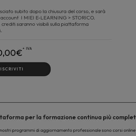
asciato subito dopo la chiusura del corso, e sarà
tuo account I MIEI E-LEARNING > STORICO.
crediti saranno visibili sulla piattaforma
.
+ IVA
0,00
€
ISCRIVITI
piattaforma per la formazione continua più comple
à. I nostri programmi di aggiornamento professionale sono corsi online 