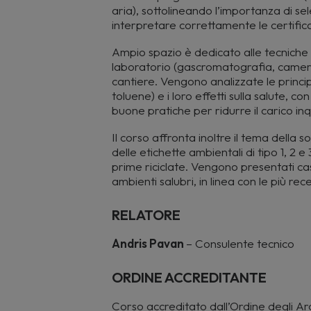
aria), sottolineando l’importanza di se
interpretare correttamente le certifica
Ampio spazio è dedicato alle tecniche d
laboratorio (gascromatografia, camere 
cantiere. Vengono analizzate le princi
toluene) e i loro effetti sulla salute, c
buone pratiche per ridurre il carico in
Il corso affronta inoltre il tema della s
delle etichette ambientali di tipo 1, 2 e
prime riciclate. Vengono presentati cas
ambienti salubri, in linea con le più r
RELATORE
Andris Pavan
– Consulente tecnico
ORDINE ACCREDITANTE
Corso accreditato dall’Ordine degli Arc