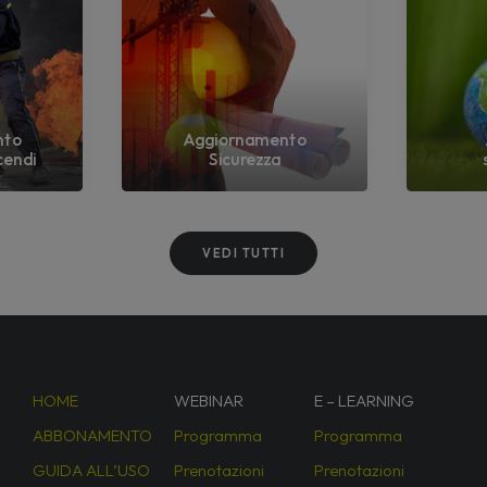
nto
Aggiornamento
cendi
Sicurezza
VEDI TUTTI
HOME
WEBINAR
E – LEARNING
ABBONAMENTO
Programma
Programma
GUIDA ALL’USO
Prenotazioni
Prenotazioni