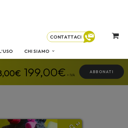
CONTATTACI
L’USO
CHI SIAMO
199,00
€
ABBONATI
+ IVA
2