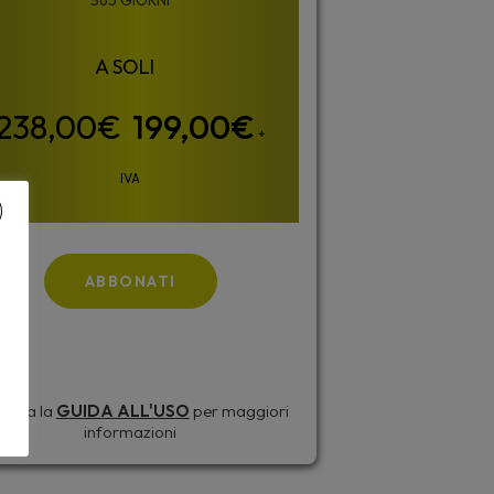
365 GIORNI
199,00
€
+
IVA
ABBONATI
sulta la
GUIDA ALL'USO
per maggiori
informazioni