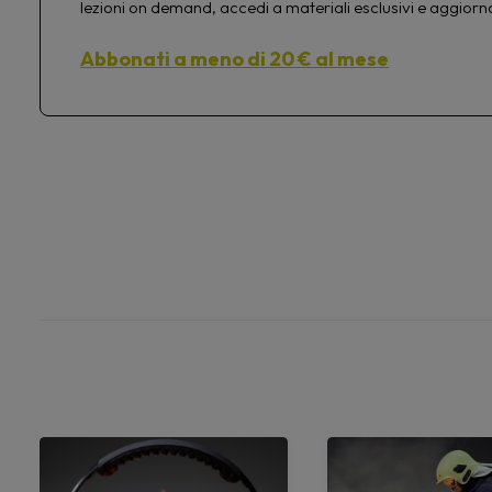
lezioni on demand, accedi a materiali esclusivi e aggiorn
Abbonati a meno di 20 € al mese