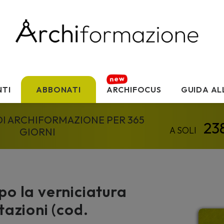
TI
ABBONATI
ARCHIFOCUS
GUIDA AL
 DI ARCHIFORMAZIONE PER 365
GIORNI
po la verniciatura
tazioni (cod.