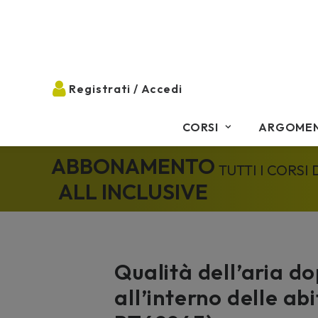
CORSI
ARGOMEN
ABBONAMENTO
TUTTI I CORSI
ALL INCLUSIVE
Qualità dell’aria do
all’interno delle abi