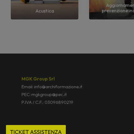
Aggiorname
prevenzione in
Acustica
MGK Group Srl
Email: info@archiformazione.it
PEC: mgkgroup@pec.it
P.IVA / C.F.: 03096890219