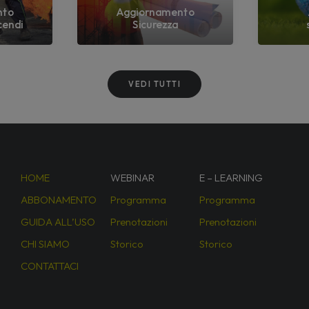
nto
Aggiornamento
cendi
Sicurezza
VEDI TUTTI
HOME
WEBINAR
E – LEARNING
ABBONAMENTO
Programma
Programma
GUIDA ALL’USO
Prenotazioni
Prenotazioni
CHI SIAMO
Storico
Storico
CONTATTACI