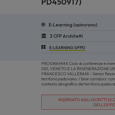
PD450917)
E-Learning (asincrono)
3 CFP Architetti
E-LEARNING OFPD
PROGRAMMA Ciclo di conferenze in mem
DEL VENETO E LA RIGENERAZIONE URBA
FRANCESCO VALLERANI – Senior Researche
territorio padovano. I ‘blue corridors’ com
contesto idrografico del territorio padova
RISERVATO AGLI ISCRITTI D
DELL'OFFE