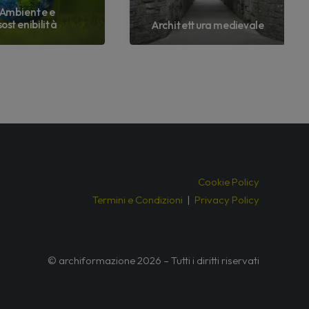
Ambiente e
sostenibilità
Architettura medievale
Cookie Policy
Termini e Condizioni
|
Privacy Policy
© archiformazione 2026 – Tutti i diritti riservati