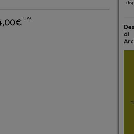
disp
+ IVA
4,00
€
Des
di
Arc
T