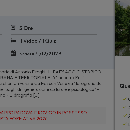
3 Ore
1 Video / 1 Quiz
31/12/2028
Scade il
oria di Antonio Draghi: IL PAESAGGIO STORICO
NA E TERRITORIALE. 6° incontro Prof.
r, Università Ca Foscari Venezia “Idrografia del
Que
e luoghi di rigenerazione culturale e psicologica” – Il
no – L’idrografia […]
C
A
I OAPPC PADOVA E ROVIGO IN POSSESSO
A
RTA FORMATIVA 2026
D