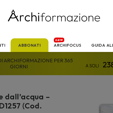
TI
ABBONATI
ARCHIFOCUS
GUIDA AL
 DI ARCHIFORMAZIONE PER 365
GIORNI
e dall’acqua –
D1257 (Cod.