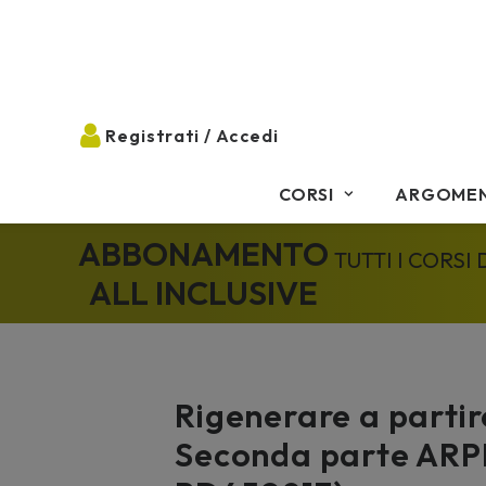
CORSI
ARGOMEN
ABBONAMENTO
TUTTI I CORSI
ALL INCLUSIVE
Rigenerare a partir
Seconda parte ARP