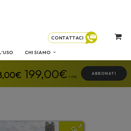
CONTATTACI
L’USO
CHI SIAMO
199,00
€
ABBONATI
+ IVA
3
CFP