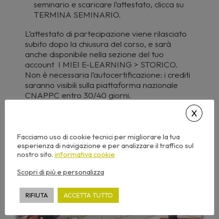
seminario e scaricare l’attestato, clicca su
TERMINA SEMINARIO.
L’attestato di partecipazione viene rilasciato
subito dopo la chiusura del corso, e sarà
anche disponibile nella sezione del tuo
account I MIEI E-LEARNING > STORICO.
Non è necessaria l’autocertificazione: i crediti
saranno visibili sulla piattaforma nazionale
CNAPPC entro 30/40 giorni.
Facciamo uso di cookie tecnici per migliorare la tua
esperienza di navigazione e per analizzare il traffico sul
2
nostro sito.
informativa cookie
CFP
Scopri di più e personalizza
RIFIUTA
ACCETTA TUTTO