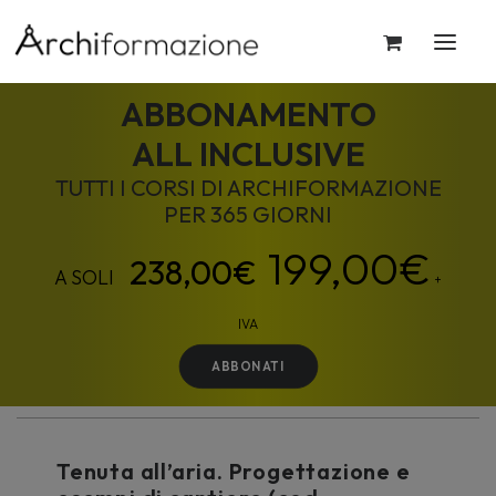
ABBONAMENTO
ALL INCLUSIVE
TUTTI I CORSI DI ARCHIFORMAZIONE
PER 365 GIORNI
199,00
€
+
IVA
ABBONATI
Tenuta all’aria. Progettazione e